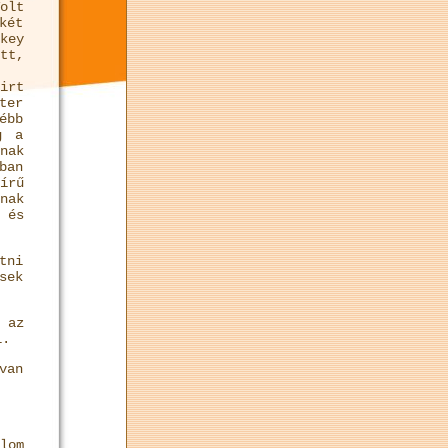
olt
két
key
tt,
irt
ter
ébb
g a
nak
ban
írű
nak
 és
tni
sek
 az
i.
van
lom