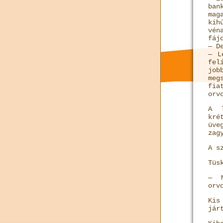
ban
mag
kih
vén
fáj
— D
— L
fel
job
meg
fia
orv
A l
kré
üve
zag
A s
Tüs
— M
orv
Kis
jár