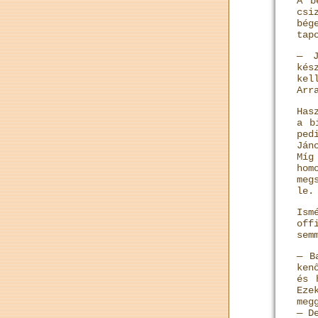
A b
csi
bég
tap
— J
kés
kel
Arr
Has
a b
ped
Ján
Míg
hom
meg
le.
Ism
off
sem
— B
ken
és
Eze
meg
— D