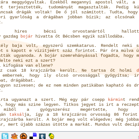
zára meggyógyultak. Ezekből megannyi apostol vált, a 
ét terjesztették, tudományát magasztalták. Pedig kú
ancsak drágák voltak! De ő jól számított. Tudta, hogy
eri gyarlóság a drágában jobban bízik; az olcsónak 
z.
y hires bécsi orvostanártól hallotta
y gazdag
hivatta őt Bécsben egyik szállodába.
bojár
kély baja volt, egyszerű szemkatarus. Rendelt neki s
et s kapott e vizitjeért száz forintot. Pár óra múlva ú
atták ugyanoda. A bojár szemrehányással fogadta, hogy m
delte neki ezt a szert?
i kifogása van ellene?
z csak 18 krajczárba került. Ne tartsa őt holmi
d
embernek, hogy ily olcsó orvossággal gyógyítsa; ir
bat, drágábbat.
agyon szívesen; de ez nem minden patikában kapható és dr
z.
irta ugyanazt a szert. Még egy pár csepp
t rend
kármin
é, hogy más szine legyen. Titkos jegyet is irt a reczept
miből a gyógyszerész megértette, hogy 
gán
ja, így a 18 krajczáros orvosság 86 forint
taksál
krajczárba került. A bojár meg volt elégedve; még jobba
ár, mert újabb százas ütötte a markát. Mundus vult decip