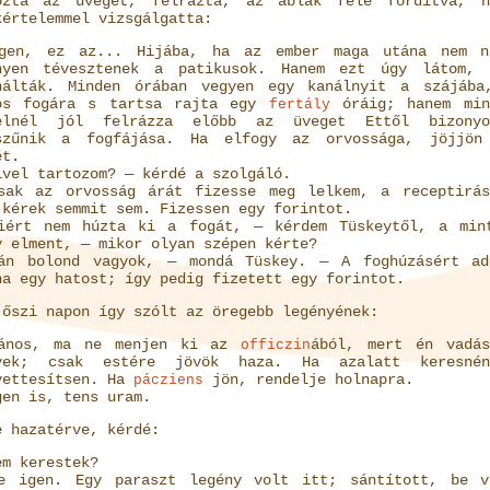
ozta az üveget, felrázta, az ablak felé fordítva, n
kértelemmel vizsgálgatta:
gen, ez az... Hijába, ha az ember maga utána nem n
nyen tévesztenek a patikusok. Hanem ezt úgy látom, 
nálták. Minden órában vegyen egy kanálnyit a szájába
ós fogára s tartsa rajta egy
óráig; hanem min
fertály
elnél jól felrázza előbb az üveget Ettől bizonyo
szűnik a fogfájása. Ha elfogy az orvossága, jöjjön
ét.
ivel tartozom? — kérdé a szolgáló.
sak az orvosság árát fizesse meg lelkem, a receptirás
 kérek semmit sem. Fizessen egy forintot.
iért nem húzta ki a fogát, — kérdem Tüskeytől, a min
y elment, — mikor olyan szépen kérte?
án bolond vagyok, — mondá Tüskey. — A foghúzásért ad
na egy hatost; így pedig fizetett egy forintot.
 őszi napon így szólt az öregebb legényének:
ános, ma ne menjen ki az
ából, mert én vadás
officzin
yek; csak estére jövök haza. Ha azalatt keresnén
yettesítsen. Ha
jön, rendelje holnapra.
pácziens
gen is, tens uram.
e hazatérve, kérdé:
em kerestek?
e igen. Egy paraszt legény volt itt; sántított, be v