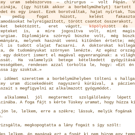
key uram sebészorvos — chirurgus — volt Pápán. V
icinája, (így hitták akkor a borbélyműhelyt) tartott 
édet és egy inast. Ezek borotváltak, hajat nyírtak, Tüs
am pedig fogat húzott, kelést fakaszto
zamodásokat helyreigazított, törött csontot összerakott,
beket bekötözött, eret vágott,
ött és 
köpölyöz
zepteket is, a mire jogosítva volt, mint magis
rurgiae. Diplomájára szörnyű büszke volt, még büszk
ományára, melynek hasznát venni kitűnően értette; mé
ől is tudott olajat facsarni. A doktorokat kollegá
ta, de tudományukat szörnyen lenézte. Az egész ország
k egy doktort ismert el magával egyenrangúnak: a világh
assát. Ha valamelyik betege kételkedett gyógyításá
yességében, rendesen azzal torkolta le, hogy: «Ezt én
assa így szoktuk.»
s időmet szerettem a borbélyműhelyben tölteni s hallga
key uram dicsekedését nagyszerű kúráival, a páczien
aszait s megfigyelni az alkalmazott gyógymódot.
 alkalommal jól megtermett szolgálóleány lépett
icinába. A foga fájt s kérte Tüskey uramat, hogy húzza k
ljön le, lelkem, erre a székre; lássuk, melyik fogának 
a.
vizsgálta, megkopogtatta a lány fogait s így szólt:
des lelkem, én magának ezt a fogát ki nem húzom egy temp