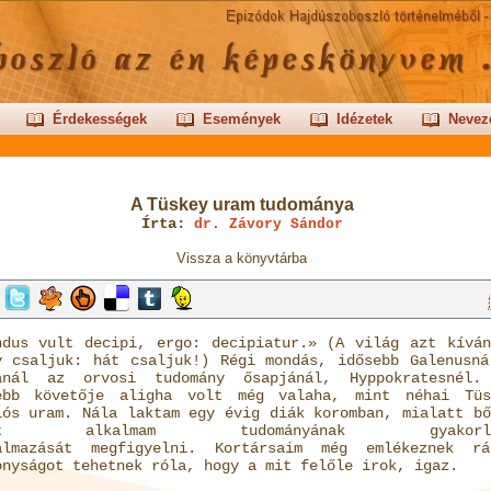
Érdekességek
Események
Idézetek
Nevez
A Tüskey uram tudománya
Írta:
dr. Závory Sándor
Vissza a könyvtárba
ndus vult decipi, ergo: decipiatur.» (A világ azt kíván
y csaljuk: hát csaljuk!) Régi mondás, idősebb Galenusná
ánál az orvosi tudomány ősapjánál, Hyppokratesnél.
ebb követője aligha volt még valaha, mint néhai Tüs
lós uram. Nála laktam egy évig diák koromban, mialatt bő
lt alkalmam tudományának gyakorla
almazását megfigyelni. Kortársaim még emlékeznek r
onyságot tehetnek róla, hogy a mit felőle irok, igaz.