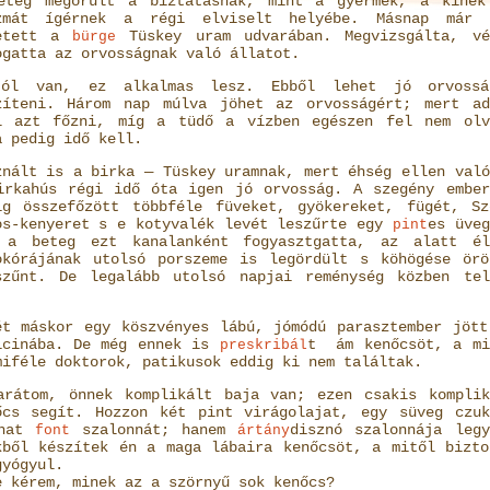
eteg megörült a biztatásnak, mint a gyermek, a kinek
zmát ígérnek a régi elviselt helyébe. Másnap már 
etett a
Tüskey uram udvarában. Megvizsgálta, vé
bürge
ogatta az orvosságnak való állatot.
ól van, ez alkalmas lesz. Ebből lehet jó orvossá
zíteni. Három nap múlva jöhet az orvosságért; mert ad
l azt főzni, míg a tüdő a vízben egészen fel nem olv
a pedig idő kell.
znált is a birka — Tüskey uramnak, mert éhség ellen való
irkahús régi idő óta igen jó orvosság. A szegény ember
ig összefőzött többféle füveket, gyökereket, fügét, Sz
os-kenyeret s e kotyvalék levét leszűrte egy
es üveg
pint
 a beteg ezt kanalanként fogyasztgatta, az alatt él
okórájának utolsó porszeme is legördült s köhögése örö
szűnt. De legalább utolsó napjai reménység közben tel
ét máskor egy köszvényes lábú, jómódú parasztember jött
icinába. De még ennek is
t ám kenőcsöt, a mi
preskribál
miféle doktorok, patikusok eddig ki nem találtak.
arátom, önnek komplikált baja van; ezen csakis komplik
őcs segít. Hozzon két pint virágolajat, egy süveg czuk
 hat
szalonnát; hanem
disznó szalonnája legy
font
ártány
kből készítek én a maga lábaira kenőcsöt, a mitől bizto
gyógyul.
e kérem, minek az a szörnyű sok kenőcs?