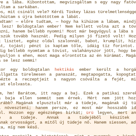
ve a lába. Kibontottam, megvizsgáltam s egy nagy fatöv
áltam a sarkában.
os, mit csinált vele? Kérdi Tüskey lázas türelmetlenségg
ihúztam s újra bekötöttem a lábát.
udtam! — előre tudtam, — hogy ha kihúzom a lábam, mindj
 lesz! Boldogtalan ember! Nem kellett volna azt a töv
úzni, hanem bellebb nyomni! Most már begyógyul a lába s 
zszük tovább hasznát. Pedig milyen jó fizető volt! Hoz
k lisztet, egész oldal szalonnát, babot, krumplit, híz
at, tojást; pénzt is kaptam tőle, idáig tíz forintot.
dig bellebb nyomtam a tövist, valahányszor jött, hogy be
gyuljon s ehen, most maga elrontotta az én kúrámat. Magá
a se lesz semmi!
kor egy boldogtalan
ember került a horgá
hektikás
allgatta türelmesen a panaszát, megtapogatta, kopogtat
nézte a reczeptjeit s nagyon csóválta a fejét, mi
kat elolvasta.
m, hm! Barátom, itt nagy a baj. Ezek a patikai szere
a baja ellen semmit sem érnek. Mért nem jött hoz
arább? Magának elpusztult már a tüdeje, magának új tü
l növeszteni; hanem persze, ez most már hosszabb id
ül. Hozzon egy egészséges birkát;
legyen, mert an
ürü
bb a tüdeje. Annak a tüdejéből készítek
ának orvosságot, a mitől új tüdeje nő. Hanem siessen, ad
za, míg nem késő.