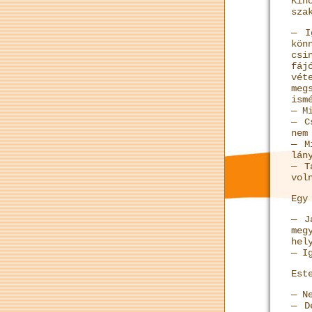
Kih
sza
— I
kön
csi
fáj
vét
meg
ism
— M
— C
nem
— M
lán
— T
vol
Egy
— J
meg
hel
— I
Est
— N
— D