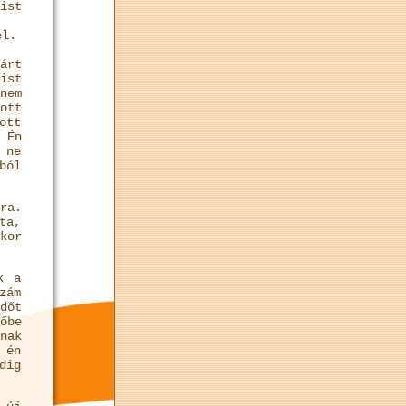
ist
el.
árt
ist
nem
ott
ott
 Én
 ne
ból
ra.
ta,
kor
k a
zám
dőt
őbe
nak
 én
dig