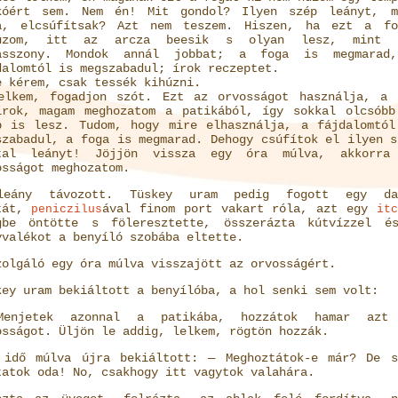
kóért sem. Nem én! Mit gondol? Ilyen szép leányt, m
a, elcsúfítsak? Azt nem teszem. Hiszen, ha ezt a fo
úzom, itt az arcza beesik s olyan lesz, mint 
asszony. Mondok annál jobbat; a foga is megmarad
dalomtól is megszabadul; írok reczeptet.
e kérem, csak tessék kihúzni.
elkem, fogadjon szót. Ezt az orvosságot használja, a 
írok, magam meghozatom a patikából, így sokkal olcsóbb
b is lesz. Tudom, hogy mire elhasználja, a fájdalomtól
szabadul, a foga is megmarad. Dehogy csúfítok el ilyen s
tal leányt! Jöjjön vissza egy óra múlva, akkorra
osságot meghozatom.
eány távozott. Tüskey uram pedig fogott egy da
tát,
ával finom port vakart róla, azt egy
peniczilus
itc
gbe öntötte s föleresztette, összerázta kútvízzel é
yvalékot a benyíló szobába eltette.
zolgáló egy óra múlva visszajött az orvosságért.
key uram bekiáltott a benyílóba, a hol senki sem volt:
enjetek azonnal a patikába, hozzátok hamar azt
osságot. Üljön le addig, lelkem, rögtön hozzák.
 idő múlva újra bekiáltott: — Meghoztátok-e már? De s
tatok oda! No, csakhogy itt vagytok valahára.