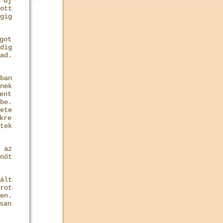
 új
ott
gig
got
dig
ad.
ban
nek
ent
be.
ete
kre
tek
 az
nőt
ált
rot
en.
san