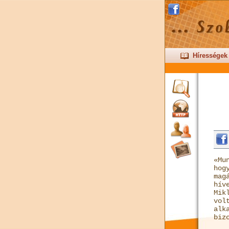
Hírességek
«Mu
hog
mag
hív
Mik
vo
alk
biz