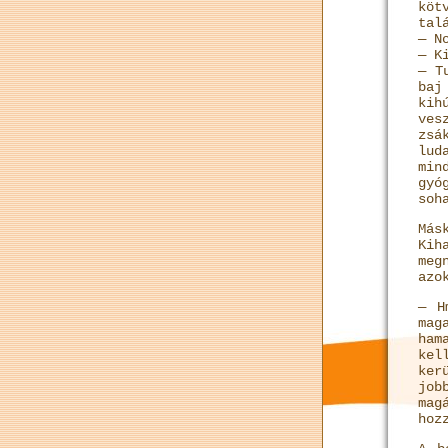
köt
tal
— N
— K
— T
baj
kih
ves
zsá
lud
min
gyó
soh
Más
Kih
meg
azo
— H
mag
ham
kel
ker
jo
mag
hoz