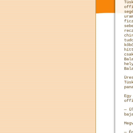
Tüs
off
seg
ur
fic
se
rec
chi
tud
kőb
hít
csa
Bal
hel
Bal
Üre
Tüs
pan
Egy
off
— Ü
baj
Meg
— É