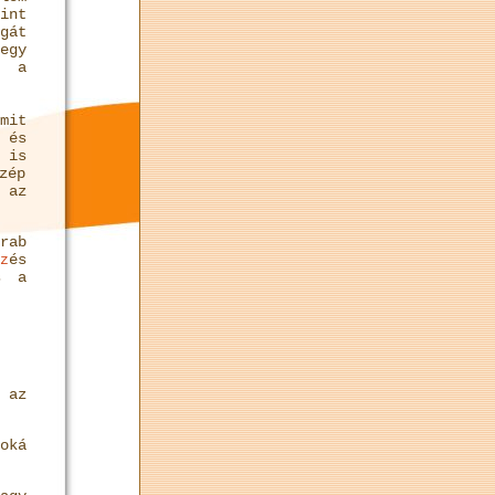
int
gát
egy
, a
mit
 és
 is
zép
 az
rab
és
z
s a
 az
oká