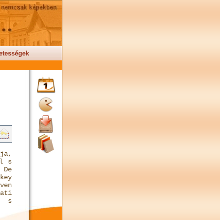
etességek
ja,
l s
 De
key
ven
ti
á s