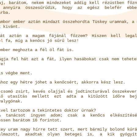
aj, barátom, nekem mindezeket addig kell rézüstben főzn
 annyira összesűrűdik, hogy az egész belefér ebb
árba.
ámbor ember aztán mindazt összehordta Tüskey uramnak, a 
k kivánt.
át aztán a magam fájánál főzzem? Hiszen kell legal
fa, míg a kenőcs jó sűrű lesz!
öl
ember meghozta a fél öl fát is.
ágja fel hát azt a fát, ilyen hasábokat csak nem tehete
re!
is végbe ment.
ához egy hétre jöhet a kenőcsért, akkorra kész lesz.
 csomó zsirt, kevés olajjal és jodtincturával összekever
lő utasítás mellett ezt adta a kitűzött időre bej
valygónak.
ivel tartozom a tekintetes doktor úrnak?
 tanácsot ingyen adom; csak a kenőcs elkészítésé
essen barátom 16 forintot.
key uram nagy hírre tett szert, mert bármily bolond kúrá
almazott, akadtak olyan betegei is, a kik gyógyít