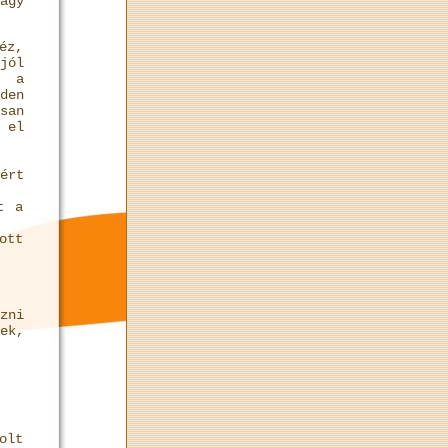
agy
éz,
jól
, a
den
san
 el
ért
t a
ott
zni
ek,
olt