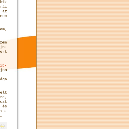
kik
rái
 az
nem
m,
zem
jra
ért
ib-
jon
ága
elt
re,
ezt
 és
n a
i.