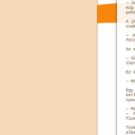
— J
míg
poh
A j
csa
— H
fél
Az 
— V
tűz
Ez 
— M
Egy
kel
nya
— M
— A
fiz
Tüs
alk