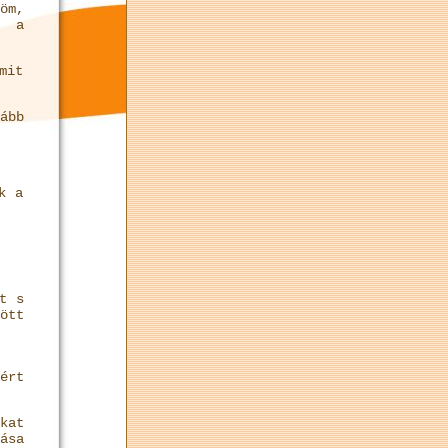
öm,
e a
mit
ább
k a
t s
ött
ért
kat
ása