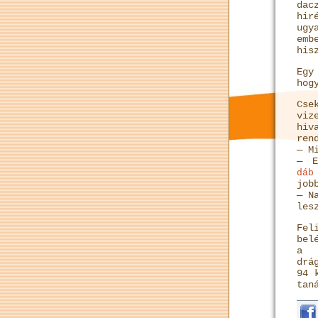
dac
hir
ugy
emb
his
Eg
hog
Cse
viz
hiv
ren
— M
— E
dáb
job
— N
les
Fel
bel
a 
drá
94 
tan