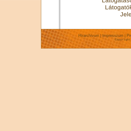
Látogatás
Látogató
Jel
Hírarchívum
Impresszum
Pr
|
|
Copyrigh