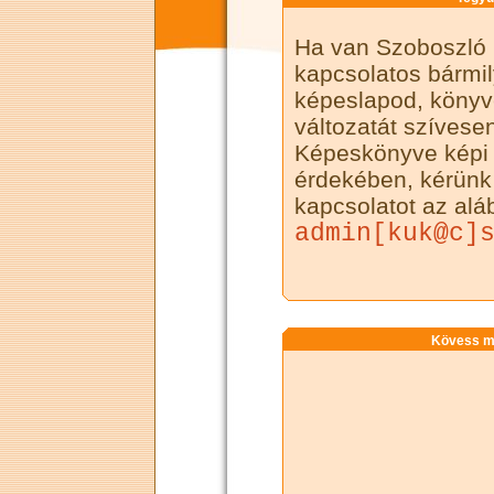
Ha van Szoboszló 
kapcsolatos bármil
képeslapod, könyved
változatát szívese
Képeskönyve képi
érdekében, kérünk 
kapcsolatot az alá
admin[kuk@c]
Kövess mi