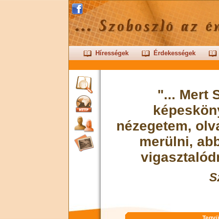
Hírességek
Érdekességek
"... Mert
képeskön
nézegetem, olva
merülni, ab
vigasztalódn
S
Tegyü