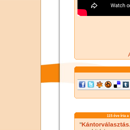
115 éve írta a
"
Kántorválasztás