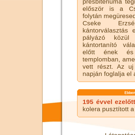
presbitériuma teg
először is a C
folytán megüresedet
Cseke Erzsé
kántorválasztás 
pályázó közül 
kántortanító vál
előtt ének és
templomban, amel
vett részt. Az u
napján foglalja el 
Ebben
195 évvel ezelőt
kolera pusztított 